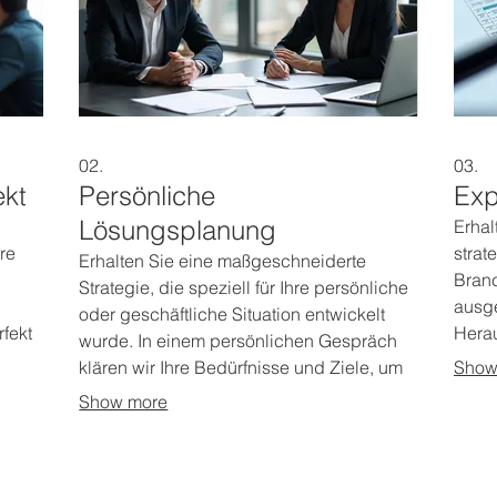
02.
03.
ekt
Persönliche
Exp
Lösungsplanung
Erhal
re
strat
Erhalten Sie eine maßgeschneiderte
Branc
Strategie, die speziell für Ihre persönliche
ausge
oder geschäftliche Situation entwickelt
rfekt
Herau
wurde. In einem persönlichen Gespräch
 Ihre
neue 
klären wir Ihre Bedürfnisse und Ziele, um
Show
Sie
Profi
den optimalen Weg für Sie zu finden. Wir
Show more
Fachw
bieten Ihnen klare Empfehlungen und
Impul
einen umsetzbaren Plan. Gestalten Sie
Sie s
Ihre Zukunft mit einer durchdachten
Einor