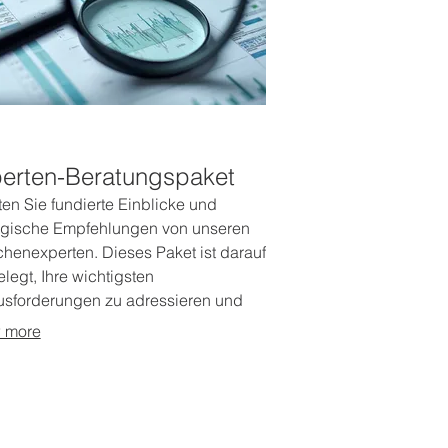
erten-Beratungspaket
ten Sie fundierte Einblicke und
egische Empfehlungen von unseren
henexperten. Dieses Paket ist darauf
legt, Ihre wichtigsten
sforderungen zu adressieren und
Möglichkeiten aufzuzeigen.
 more
tieren Sie von unserem tiefen
issen und sammeln Sie wertvolle
se zur Weiterentwicklung. Sichern
ich den Vorteil durch professionelle
dnungen und klare