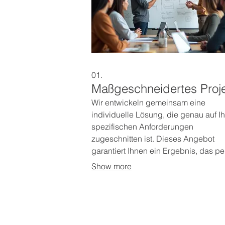
01.
Maßgeschneidertes Proj
Wir entwickeln gemeinsam eine
individuelle Lösung, die genau auf Ih
spezifischen Anforderungen
zugeschnitten ist. Dieses Angebot
garantiert Ihnen ein Ergebnis, das pe
zu Ihren Zielen passt. Lassen Sie uns
Show more
Vision Wirklichkeit werden. Erhalten 
ein Ergebnis, das Ihre Erwartungen
übertrifft.