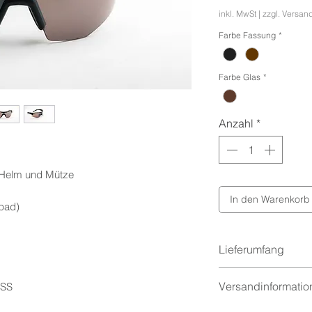
inkl. MwSt
|
zzgl. Versan
Farbe Fassung
*
Farbe Glas
*
Anzahl
*
r Helm und Mütze
In den Warenkorb
npad)
Lieferumfang
Swissflex-Etui (fal
Versandinformatio
ISS
Garantiebooklet