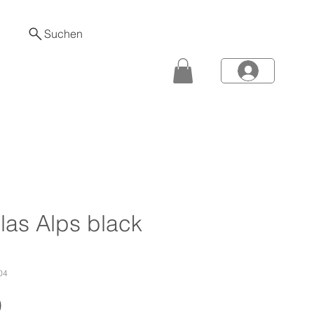
Suchen
Glas Alps black
04
Preis
0