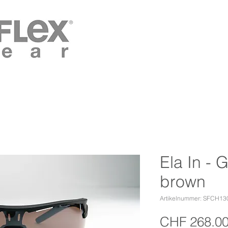
Ela In - 
brown
Artikelnummer: SFCH13
CHF 268.0